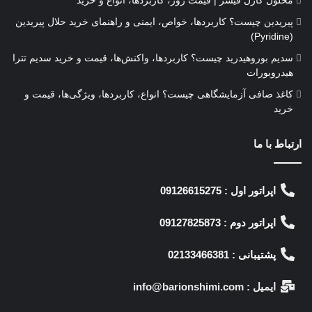
محلول کارل فیشر | قیمت روز، کاربردها، انواع و خرید
پیریدین چیست؟ کاربردها، خواص، ایمنی و راهنمای خرید حلال پیریدین
(Pyridine)
سدیم بوروهیدرید چیست؟ کاربردها، واکنش‌ها، قیمت و خرید سدیم تترا
هیدروبورات
کاغذ صافی آزمایشگاهی چیست؟ انواع، کاربردها، ویژگی‌ها، قیمت و
خرید
ارتباط با ما
اپراتور اول : 09126615275
اپراتور دوم : 09127825873
پشتیبانی : 02133466381
ایمیل : info@barionshimi.com