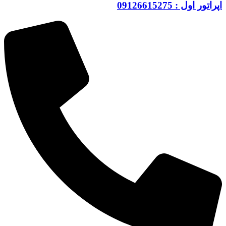
اپراتور اول : 09126615275