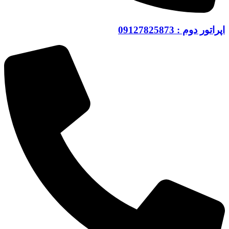
اپراتور دوم : 09127825873