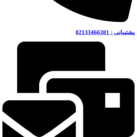
پشتیبانی : 02133466381