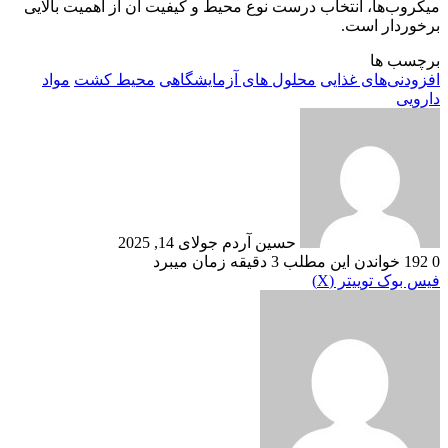
میکروب‌ها، انتخاب درست نوع محیط و کیفیت آن از اهمیت بالایی
برخوردار است.
برچسب ها
افزودنی‌های غذایی
محلول های آزمایشگاهی
محیط کشت
مواد
دارویی
ارسال
ایمیل
حسین آردم
جولای 14, 2025
0
192
خواندن این مطلب 3 دقیقه زمان میبرد
‫VKontakte
چاپ
‫تامبلر
‫رددیت
لینکدین
رایانامه
‫پین‌ترست
فیس بوک
توییتر (X)