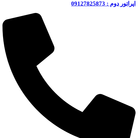
اپراتور دوم : 09127825873