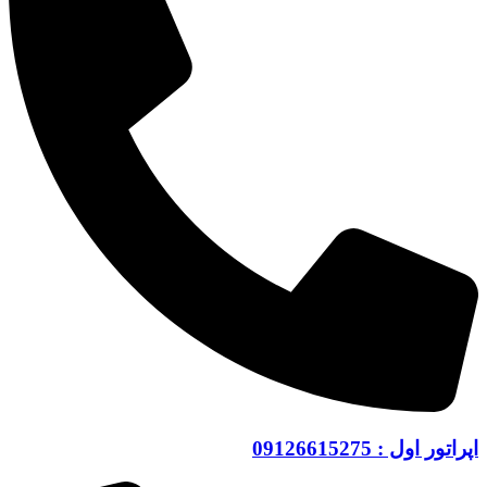
اپراتور اول : 09126615275