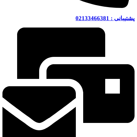
پشتیبانی : 02133466381