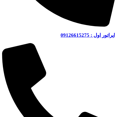
اپراتور اول : 09126615275