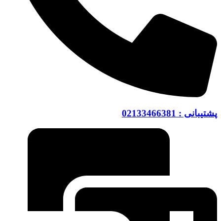
پشتیبانی : 02133466381