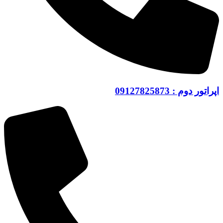
اپراتور دوم : 09127825873