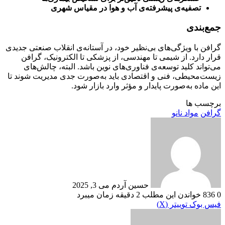
تصفیه‌ی پیشرفته‌ی آب و هوا در مقیاس شهری
جمع‌بندی
گرافن با ویژگی‌های بی‌نظیر خود، در آستانه‌ی انقلاب صنعتی جدیدی
قرار دارد. از شیمی تا مهندسی، از پزشکی تا الکترونیک، گرافن
می‌تواند کلید توسعه‌ی فناوری‌های نوین باشد. البته، چالش‌های
زیست‌محیطی، فنی و اقتصادی باید به‌صورت جدی مدیریت شوند تا
این ماده به‌صورت پایدار و مؤثر وارد بازار شود.
برچسب ها
گرافن
مواد نانو
ارسال
ایمیل
حسین آردم
می 3, 2025
0
836
خواندن این مطلب 2 دقیقه زمان میبرد
‫VKontakte
چاپ
‫تامبلر
‫رددیت
لینکدین
رایانامه
‫پین‌ترست
فیس بوک
توییتر (X)