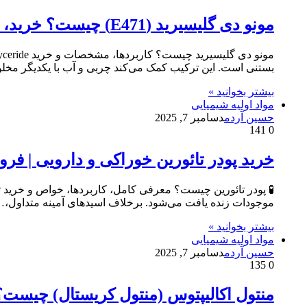
مونو دی گلیسیرید (E471) چیست؟ خرید، قیمت و کاربرد Mono Diglyceride
بستنی است. این ترکیب کمک می‌کند چربی و آب با یکدیگر م
بیشتر بخوانید »
مواد اولیه شیمیایی
حسین آردم
دسامبر 7, 2025
141
0
خرید پودر تائورین خوراکی و دارویی | فروش Taurine با بهترین
موجودات زنده یافت می‌شود. برخلاف اسیدهای آمینه متداول،
بیشتر بخوانید »
مواد اولیه شیمیایی
حسین آردم
دسامبر 7, 2025
135
0
منتول اکالیپتوس (منتول کریستال) چیست؟