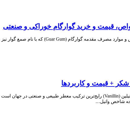
واص، قیمت و خرید گوارگام خوراکی و صنعتی
📘 گوارگام یا صمغ گوار چیست؟ بررسی کامل کاربردها،
شکر + قیمت و کاربردها
وانیلین چیست؟ کاربردها، تولید، خرید و قیمت وانیلین خالص وانیلین (Vanillin) رایج‌ترین 
ایحه شاخص وانیل…