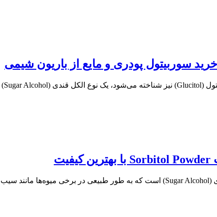
رید سوربیتول پودری و مایع از باریون شیمی
🧴 س
یت
سوربیتول پودری چیست؟ سوربیتول (Sorbitol) نوعی الکل قندی (Sugar Alcohol) است که به 