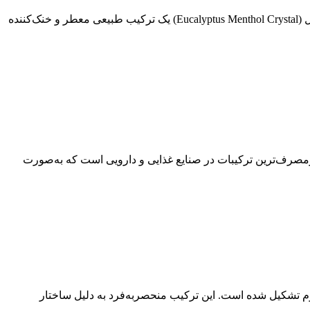
❄️ منتول اکالیپتوس (منتول کریستال) چیست؟ کاربردها، خواص و خرید صنعتی و دارویی 🌿 مقدمه منتول اکالیپتوس یا منتول کریستال (Eucalyptus Menthol Crystal) یک ترکیب طبیعی معطر و خنک‌کننده
ربردها، خواص و خرید مالتودکسترین غذایی و صنعتی 🔰 مقدمه مالتو دکسترین (Maltodextrin) یکی از پرمصرف‌ترین ترکیبات در صنایع غذایی و دارویی است که به‌صورت
وسکوپی به نام دیاتوم تشکیل شده است. این ترکیب منحصربه‌فرد به دلیل ساختار