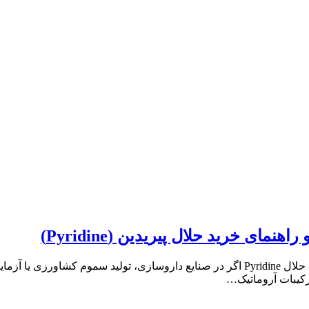
ای خرید حلال پیریدین (Pyridine)
پیریدین چیست؟ راهنمای جامع شناخت، کاربردها و نکات ایمنی حلال Pyridine اگر در صنایع دا