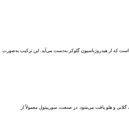
وربیتول چیست؟ سوربیتول (Sorbitol) که با نام‌های گلو‌سیتول (Glucitol) نیز شناخته می‌شود، یک نوع الکل قندی (Sugar Alcohol) است که از هیدروژناسیون گلوکز به‌دست می‌آید. این ترکیب به‌صورت
طور طبیعی در برخی میوه‌ها مانند سیب، گلابی و هلو یافت می‌شود. در صنعت، سوربیتول معمولاً از