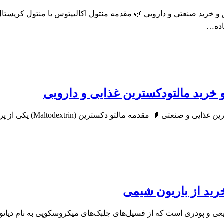
اده…
خرید مالتودکسترین غذایی و دارویی
🧁 مالتو دکسترین چیست؟ کا
رید از باریون شیمی
یا Diatomaceous Earth (DE) یک ماده‌ی طبیعی و پودری است که از فسیل‌های جلبک‌های میکر