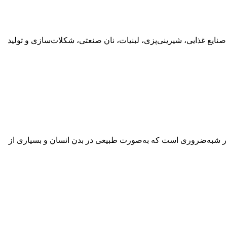
ا، مشخصات و خرید Mono Diglyceride مونو دی گلیسیرید یک امولسیفایر (Emulsifier) پرکاربرد در صنایع غذایی، شیرینی‌پزی، لبنیات، نان صنعتی، شکلات‌سازی و تولید
ص و خرید تائورین صنعتی و خوراکی پودر تائورین (Taurine) یک اسید آمینه گوگرددار شبه‌ضروری است که به‌صورت طبیعی در بدن انسان و بسیاری از