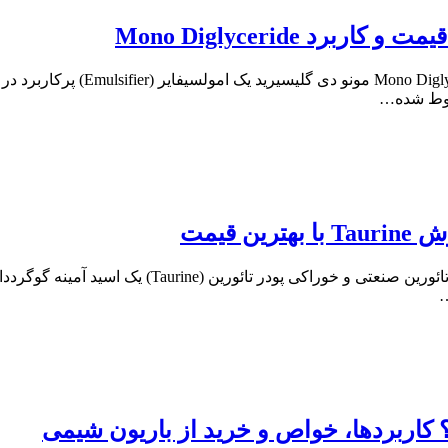
مونو دی گلیسیرید چیست؟ کاربرده
خلوط شده…
 قیمت
🧪 پودر تائورین چیست؟ معرفی کامل، کاربردها، خوا
…
 کاربردها، خواص و خرید از باریون شیمی