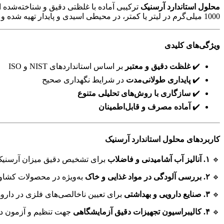
محلول استاندارد آرسنیک
ترکیبی آماده با غلظتی دقیق و شناخته‌شده ا
1000 میلی‌گرم در لیتر یا کمتر، در محیطی اسیدی و پایدار تهیه شده و در ظروف تیره نگهداری می‌شوند.
ویژگی‌های کلیدی
✔️
غلظت دقیق و معتبر
بر اساس استانداردهای NIST و ISO
✔️
پایداری طولانی‌مدت
در شرایط نگهداری صحیح
✔️
سازگاری با روش‌های تحلیلی متنوع
✔️
آماده مصرف و قابل‌اطمینان
کاربردهای محلول استاندارد آرسنیک
🔹
۱. آنالیز آب آشامیدنی و فاضلاب
برای تشخیص دقیق میزان آرسنیک م
🔹
۲. بررسی آلودگی در مواد غذایی و خاک
به‌ویژه در محصولات کشاور
🔹
۳. صنایع دارویی و بهداشتی
برای تعیین ناخالصی‌های فلزی در داروها
🔹
۴. کالیبراسیون تجهیزات دقیق آزمایشگاهی
جهت تنظیم و آزمون دق