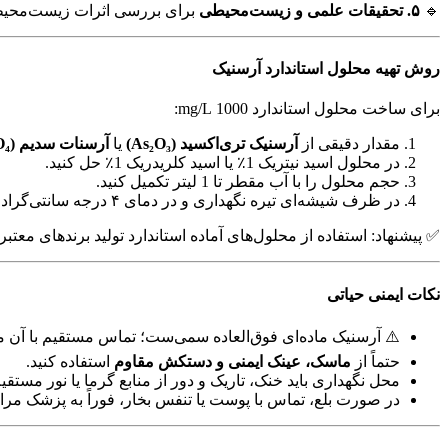
🔹
۵. تحقیقات علمی و زیست‌محیطی
برای بررسی اثرات زیست‌محی
روش تهیه محلول استاندارد آرسنیک
برای ساخت محلول استاندارد 1000 mg/L:
مقدار دقیقی از
آرسنیک تری‌اکسید (As₂O₃)
یا
آرسنات سدیم (Na₂HAsO₄)
در محلول اسید نیتریک 1٪ یا اسید کلریدریک 1٪ حل کنید.
حجم محلول را با آب مقطر تا 1 لیتر تکمیل کنید.
در ظرف شیشه‌ای تیره نگهداری و در دمای ۴ درجه سانتی‌گراد قرار دهید.
✅ پیشنهاد: استفاده از محلول‌های آماده استاندارد تولید برندهای معتبر
نکات ایمنی حیاتی
⚠️ آرسنیک ماده‌ای فوق‌العاده سمی‌ست؛ تماس مستقیم با آن می
حتماً از
ماسک، عینک ایمنی و دستکش مقاوم
استفاده کنید.
محل نگهداری باید خنک، تاریک و دور از منابع گرما یا نور مستقی
در صورت بلع، تماس با پوست یا تنفس بخار، فوراً به پزشک مرا