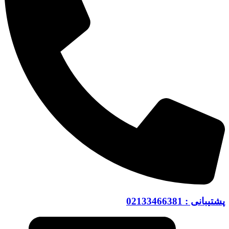
پشتیبانی : 02133466381