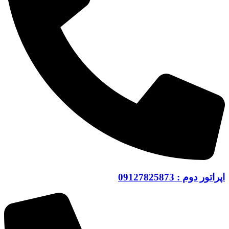
اپراتور دوم : 09127825873