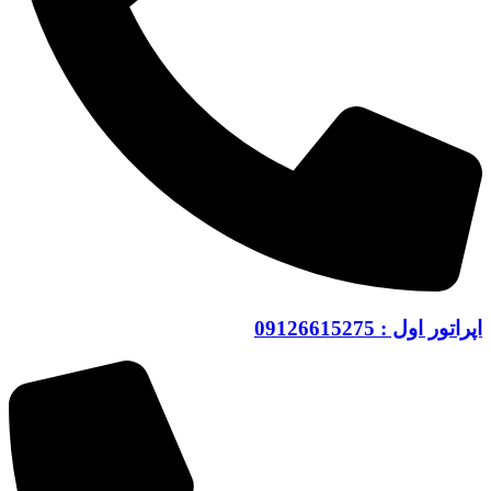
اپراتور اول : 09126615275