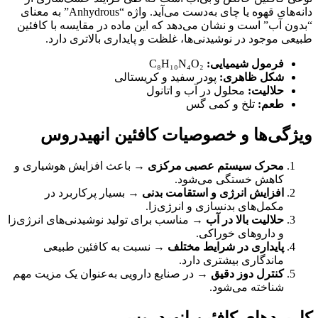
دانه‌های قهوه یا چای به‌دست می‌آید. واژه “Anhydrous” به معنای
“بدون آب” است و نشان می‌دهد که این ماده در مقایسه با کافئین
طبیعی موجود در نوشیدنی‌ها، غلظت و پایداری بالاتری دارد.
فرمول شیمیایی:
C₈H₁₀N₄O₂
شکل ظاهری:
پودر سفید و کریستالی
حلالیت:
محلول در آب و اتانول
طعم:
تلخ و کمی گس
ویژگی‌ها و خصوصیات کافئین انهیدروس
محرک سیستم عصبی مرکزی
→ باعث افزایش هوشیاری و
کاهش خستگی می‌شود.
افزایش انرژی و استقامت بدنی
→ بسیار پرکاربرد در
مکمل‌های بدنسازی و انرژی‌زا.
حلالیت بالا در آب
→ مناسب برای تولید نوشیدنی‌های انرژی‌زا
و داروهای خوراکی.
پایداری در شرایط مختلف
→ نسبت به کافئین طبیعی
ماندگاری بیشتری دارد.
کنترل دوز دقیق
→ در صنایع دارویی به‌عنوان یک مزیت مهم
شناخته می‌شود.