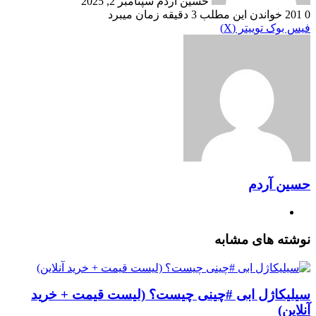
حسین آردم
سپتامبر 2, 2025
0
201
خواندن این مطلب 3 دقیقه زمان میبرد
‫VKontakte
چاپ
‫تامبلر
‫رددیت
لینکدین
رایانامه
‫پین‌ترست
فیس بوک
توییتر (X)
حسین آردم
وبسایت
نوشته های مشابه
سیلیکاژل ابی #چینی چیست؟ (لیست قیمت + خرید
آنلاین)