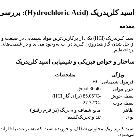
اسید کلریدریک (Hydrochloric Acid): بررسی کامل و کاربردهای صنعتی
مقدمه
اسید کلریدریک (HCl) یکی از پرکاربردترین مواد شیم
از حل شدن گاز هیدروژن کلرید در آب به‌وجود می‌آید و در غلظت‌های 
پرداخته‌ایم.
ساختار و خواص فیزیکی و شیمیایی اسید کلریدریک
ویژگی
مشخصات
HCl
فرمول شیمیایی
36.46 g/mol
جرم مولی
نقطه جوش
-85.05°C (برای گاز HCl)
-27.32°C
نقطه ذوب
ظاهر
مایع شفاف و بی‌رنگ (در فرم رقیق)
بوی
تند و تحریک‌کننده
اسید کلرید ریک محلولی شفاف و خورنده است که به‌سرعت با فلزات، ب
می‌شود.