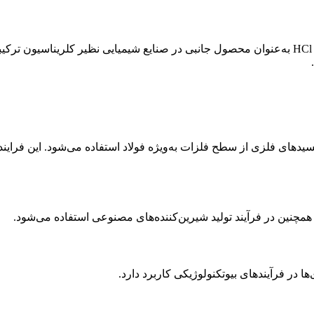
اسید کلرید ریک معمولاً با حل کردن گاز HCl در آب تولید می‌شود. گاز HCl به‌عنوان محصول جانبی در صن
Pickling) برای حذف زنگ‌زدگی و اکسیدهای فلزی از سطح فلزات به‌ویژه فولاد استفاده 