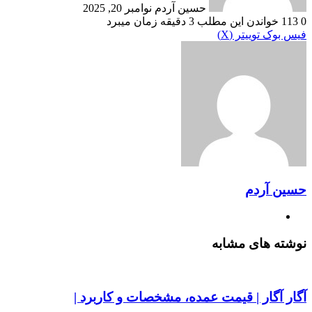
حسین آردم
نوامبر 20, 2025
0
113
خواندن این مطلب 3 دقیقه زمان میبرد
‫VKontakte
چاپ
‫تامبلر
‫رددیت
لینکدین
رایانامه
‫پین‌ترست
فیس بوک
توییتر (X)
حسین آردم
وبسایت
نوشته های مشابه
آگار آگار | قیمت عمده، مشخصات و کاربرد |