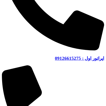
اپراتور اول : 09126615275