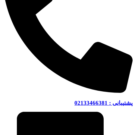
پشتیبانی : 02133466381