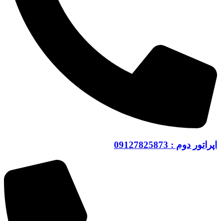
اپراتور دوم : 09127825873