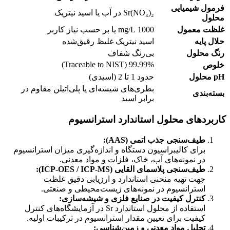
فرمول شیمیایی
Sr(NO₃)₂ در آب یا اسید نیتریک
محلول
غلظت معمول
1000 mg/L یا بر حسب نیاز کاربر
حلال پایه
اسید نیتریک غلیظ رقیق‌شده
رنگ محلول
بی‌رنگ شفاف
99.99% (Traceable to NIST)
خلوص
pH محلول
حدود 1 تا 2 (اسیدی)
بطری‌های شیشه‌ای یا پلی‌اتیلن مقاوم در
بسته‌بندی
برابر اسید
کاربردهای محلول استاندارد استرانسیوم
طیف‌سنجی جذب اتمی (AAS):
برای کالیبراسیون دستگاه و اندازه‌گیری میزان استرانسیوم
در نمونه‌های آب، خاک، فلزات و مواد معدنی.
طیف‌سنجی پلاسمای القایی (ICP-OES / ICP-MS):
جهت تهیه منحنی استاندارد و ارزیابی دقیق غلظت
استرانسیوم در نمونه‌های زیست‌محیطی و صنعتی.
کنترل کیفیت در صنایع فلزی و شیشه‌سازی:
استفاده از محلول استاندارد Sr در آزمایشگاه‌های کنترل
کیفیت برای تعیین مقدار استرانسیوم در ترکیبات اولیه.
تحلیل مواد معدنی و زمین‌شناسی: