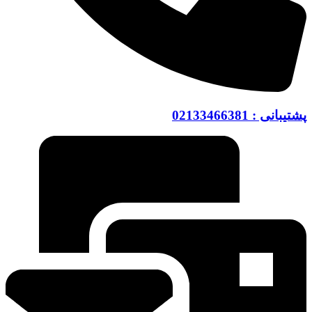
پشتیبانی : 02133466381