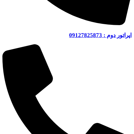
اپراتور دوم : 09127825873