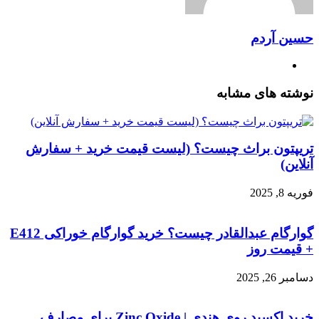
حسین آردم
وبسایت
نوشته های مشابه
تریپتون براث چیست؟ (لیست قیمت خرید + سفارش
آنلاین)
فوریه 8, 2025
گوارگام عبدالقادر چیست؟ خرید گوارگام خوراکی E412
+ قیمت روز
دسامبر 26, 2025
خرید اکسید روی هندی | Zinc Oxide برای مصارف