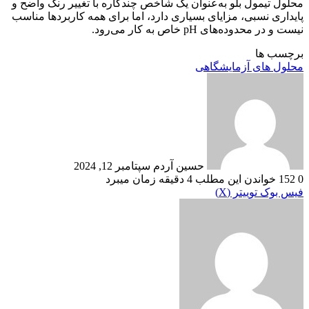
محلول تیمول بلو به‌عنوان یک شاخص چندکاره با تغییر رنگ واضح و
پایداری نسبی، مزایای بسیاری دارد، اما برای همه کاربردها مناسب
نیست و در محدوده‌های pH خاص به کار می‌رود.
برچسب ها
محلول های آزمایشگاهی
ارسال
ایمیل
حسین آردم
سپتامبر 12, 2024
0
152
خواندن این مطلب 4 دقیقه زمان میبرد
‫VKontakte
چاپ
‫تامبلر
‫رددیت
لینکدین
رایانامه
‫پین‌ترست
فیس بوک
توییتر (X)