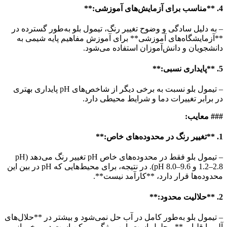
4. **مناسب برای آزمایش‌های آموزشی:**
– به دلیل سادگی و وضوح تغییر رنگ، تیمول بلو به‌طور گسترده در
**آزمایشگاه‌های آموزشی** برای آموزش مفاهیم پایه شیمی به
دانشجویان و دانش‌آموزان استفاده می‌شود.
5. **پایداری نسبی:**
– تیمول بلو نسبت به برخی دیگر از شاخص‌های pH پایداری بهتری
در برابر تغییرات دما و شرایط محیطی دارد.
### معایب:
1. **تغییر رنگ در محدوده‌های خاص:**
– تیمول بلو فقط در محدوده‌های خاص pH تغییر رنگ می‌دهد (pH
1.2–2.8 و pH 8.0–9.6). در نتیجه، برای محیط‌هایی که pH در بین این
محدوده‌ها قرار دارد، **کارآمد نیست**.
2. **حلالیت محدود:**
– تیمول بلو به‌طور کامل در آب حل نمی‌شود و بیشتر در **حلال‌های
آلی یا قلیایی** محلول است. این ویژگی ممکن است در برخی از