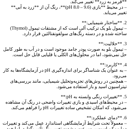
**قرمز به زرد** تغییر می‌کند.
– در محیط **بازی (pH 8.0 – 9.6)**، رنگ آن از **زرد به آبی**
تغییر می‌یابد.
2. **ساختار شیمیایی:**
– تیمول بلو یک ترکیب آلی است که از مشتقات تیمول (Thymol)
ساخته شده و در دسته رنگ‌های سولفونفتالئین قرار دارد.
3. **حلالیت:**
– تیمول بلو به صورت پودر جامد موجود است و در آب به طور کامل
حل نمی‌شود، اما در محلول‌های الکلی یا قلیایی قابل حل است.
4. **کاربرد:**
– به عنوان یک شناساگر برای اندازه‌گیری pH در آزمایشگاه‌ها به کار
می‌رود.
– همچنین در روش‌های تجزیه‌وتحلیل شیمیایی، مانند بررسی‌های
تیتراسیون اسید و باز استفاده می‌شود.
5. **تغییرات رنگی وابسته به pH:**
– در محیط‌های اسیدی و بازی تغییرات واضحی در رنگ آن مشاهده
می‌شود، که امکان تشخیص ساده تغییرات pH را فراهم می‌کند.
6. **دمای عملکرد:**
– معمولاً تحت شرایط آزمایشگاهی استاندارد عمل می‌کند و تغییرات
دما ممکن است بر سرعت و شدت تغییر رنگ تأثیر بگذارد، اما خود