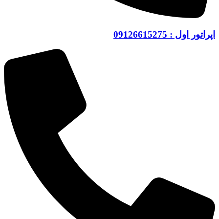
اپراتور اول : 09126615275