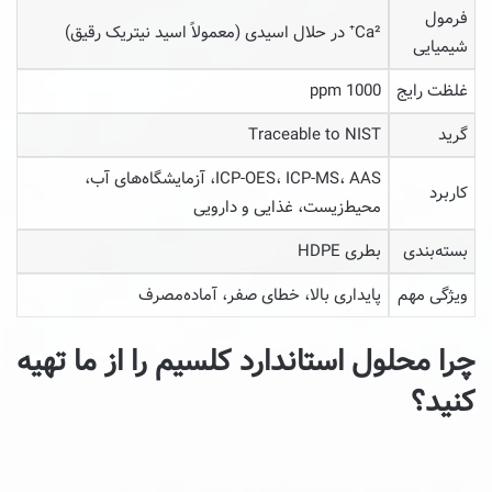
فرمول
Ca²⁺ در حلال اسیدی (معمولاً اسید نیتریک رقیق)
شیمیایی
غلظت رایج
1000 ppm
گرید
Traceable to NIST
ICP-OES، ICP-MS، AAS، آزمایشگاه‌های آب،
کاربرد
محیط‌زیست، غذایی و دارویی
بسته‌بندی
بطری HDPE
ویژگی مهم
پایداری بالا، خطای صفر، آماده‌مصرف
چرا محلول استاندارد کلسیم را از ما تهیه
کنید؟