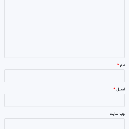
د
ی
د
گ
ا
ه
*
نام
*
ایمیل
*
وب‌ سایت