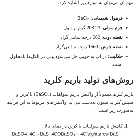
مهم آن می‌توان به موارد زیر اشاره کرد:
فرمول شیمیایی:
BaCl₂
جرم مولی:
208.23 گرم بر مول
نقطه ذوب:
962 درجه سانتی‌گراد
نقطه جوش:
1560 درجه سانتی‌گراد
حلالیت:
در آب به خوبی حل می‌شود ولی در الکل‌ها نامحلول
است.
روش‌های تولید باریم کلرید
باریم کلرید معمولاً از واکنش باریم سولفات (BaSO₄) با کربن و
سپس کلرایداسیون به‌دست می‌آید. واکنش‌های مربوط به این فرآیند
به‌صورت زیر است:
کاهش باریم سولفات با کربن در دمای بالا:
BaSO4+4C→BaS+4COBaSO₄ + 4C \rightarrow BaS +