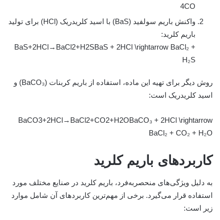
4CO
واکنش باریم سولفید (BaS) با اسید کلریدریک (HCl) برای تولید
باریم کلرید:
BaS+2HCl→BaCl2+H2SBaS + 2HCl \rightarrow BaCl₂ +
H₂S
روش دیگر برای تهیه این ماده، استفاده از باریم کربنات (BaCO₃) و
اسید کلریدریک است:
BaCO3+2HCl→BaCl2+CO2+H2OBaCO₃ + 2HCl \rightarrow
BaCl₂ + CO₂ + H₂O
کاربردهای باریم کلرید
به دلیل ویژگی‌های منحصر‌به‌فرد، باریم کلرید در صنایع مختلف مورد
استفاده قرار می‌گیرد. برخی از مهم‌ترین کاربردهای آن شامل موارد
زیر است: